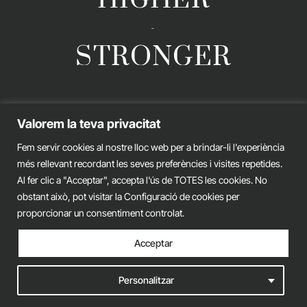
-
STRONGER
GERARD ESTEVA © 2026. ALL RIGHTS RESERVED
Valorem la teva privacitat
Legal advice
Privacy policy
Cookies policy
Fem servir cookies al nostre lloc web per a brindar-li l'experiència
més rellevant recordant les seves preferències i visites repetides.
iònic.
web
Al fer clic a "Acceptar", accepta l'ús de TOTES les cookies. No
obstant això, pot visitar la Configuració de cookies per
proporcionar un consentiment controlat.
Acceptar
Personalitzar