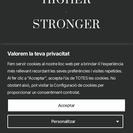
-
STRONGER
GERARD ESTEVA © 2026. ALL RIGHTS RESERVED
Valorem la teva privacitat
Legal advice
Privacy policy
Cookies policy
Fem servir cookies al nostre lloc web per a brindar-li l'experiència
més rellevant recordant les seves preferències i visites repetides.
iònic.
web
Al fer clic a "Acceptar", accepta l'ús de TOTES les cookies. No
obstant això, pot visitar la Configuració de cookies per
proporcionar un consentiment controlat.
Acceptar
Personalitzar