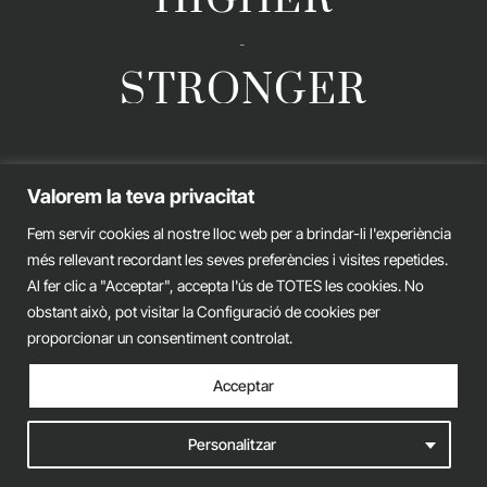
-
STRONGER
GERARD ESTEVA © 2026. ALL RIGHTS RESERVED
Valorem la teva privacitat
Legal advice
Privacy policy
Cookies policy
Fem servir cookies al nostre lloc web per a brindar-li l'experiència
més rellevant recordant les seves preferències i visites repetides.
iònic.
web
Al fer clic a "Acceptar", accepta l'ús de TOTES les cookies. No
obstant això, pot visitar la Configuració de cookies per
proporcionar un consentiment controlat.
Acceptar
Personalitzar