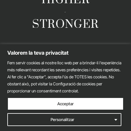
-
STRONGER
GERARD ESTEVA © 2026. ALL RIGHTS RESERVED
Valorem la teva privacitat
Legal advice
Privacy policy
Cookies policy
Fem servir cookies al nostre lloc web per a brindar-li l'experiència
més rellevant recordant les seves preferències i visites repetides.
iònic.
web
Al fer clic a "Acceptar", accepta l'ús de TOTES les cookies. No
obstant això, pot visitar la Configuració de cookies per
proporcionar un consentiment controlat.
Acceptar
Personalitzar