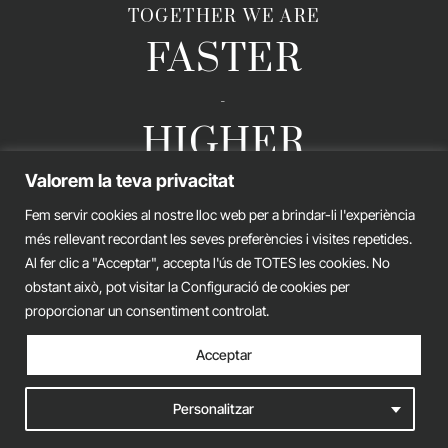
TOGETHER WE ARE
FASTER
-
HIGHER
Valorem la teva privacitat
-
STRONGER
Fem servir cookies al nostre lloc web per a brindar-li l'experiència
més rellevant recordant les seves preferències i visites repetides.
Al fer clic a "Acceptar", accepta l'ús de TOTES les cookies. No
obstant això, pot visitar la Configuració de cookies per
proporcionar un consentiment controlat.
GERARD ESTEVA © 2026. ALL RIGHTS RESERVED
Legal advice
Privacy policy
Cookies policy
Acceptar
iònic.
web
Personalitzar