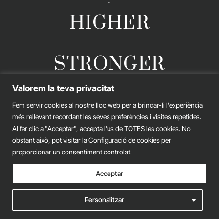
-
HIGHER
-
STRONGER
Valorem la teva privacitat
Fem servir cookies al nostre lloc web per a brindar-li l'experiència
GERARD ESTEVA © 2026. ALL RIGHTS RESERVED
més rellevant recordant les seves preferències i visites repetides.
Legal advice
Privacy policy
Cookies policy
Al fer clic a "Acceptar", accepta l'ús de TOTES les cookies. No
obstant això, pot visitar la Configuració de cookies per
iònic.
web
proporcionar un consentiment controlat.
Acceptar
Personalitzar