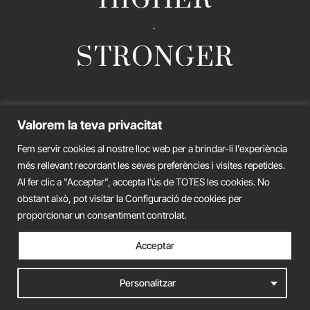
-
STRONGER
GERARD ESTEVA © 2026. ALL RIGHTS RESERVED
Valorem la teva privacitat
Legal advice
Privacy policy
Cookies policy
Fem servir cookies al nostre lloc web per a brindar-li l'experiència
més rellevant recordant les seves preferències i visites repetides.
iònic.
web
Al fer clic a "Acceptar", accepta l'ús de TOTES les cookies. No
obstant això, pot visitar la Configuració de cookies per
proporcionar un consentiment controlat.
Acceptar
Personalitzar