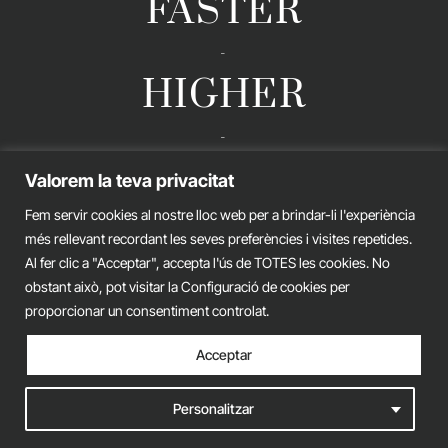
FASTER
-
HIGHER
-
STRONGER
Valorem la teva privacitat
Fem servir cookies al nostre lloc web per a brindar-li l'experiència
més rellevant recordant les seves preferències i visites repetides.
Al fer clic a "Acceptar", accepta l'ús de TOTES les cookies. No
GERARD ESTEVA © 2026. ALL RIGHTS RESERVED
obstant això, pot visitar la Configuració de cookies per
Legal advice
Privacy policy
Cookies policy
proporcionar un consentiment controlat.
Acceptar
iònic.
web
Personalitzar