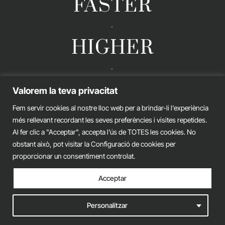
FASTER
-
HIGHER
-
STRONGER
Valorem la teva privacitat
Fem servir cookies al nostre lloc web per a brindar-li l'experiència
més rellevant recordant les seves preferències i visites repetides.
Al fer clic a "Acceptar", accepta l'ús de TOTES les cookies. No
GERARD ESTEVA © 2026. ALL RIGHTS RESERVED
obstant això, pot visitar la Configuració de cookies per
Legal advice
Privacy policy
Cookies policy
proporcionar un consentiment controlat.
Acceptar
iònic.
web
Personalitzar