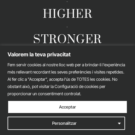
-
HIGHER
-
STRONGER
Valorem la teva privacitat
Fem servir cookies al nostre lloc web per a brindar-li l'experiència
GERARD ESTEVA © 2026. ALL RIGHTS RESERVED
més rellevant recordant les seves preferències i visites repetides.
Legal advice
Privacy policy
Cookies policy
Al fer clic a "Acceptar", accepta l'ús de TOTES les cookies. No
obstant això, pot visitar la Configuració de cookies per
iònic.
web
proporcionar un consentiment controlat.
Acceptar
Personalitzar