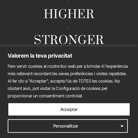
-
HIGHER
-
STRONGER
Valorem la teva privacitat
Fem servir cookies al nostre lloc web per a brindar-li l'experiència
GERARD ESTEVA © 2026. ALL RIGHTS RESERVED
més rellevant recordant les seves preferències i visites repetides.
Legal advice
Privacy policy
Cookies policy
Al fer clic a "Acceptar", accepta l'ús de TOTES les cookies. No
obstant això, pot visitar la Configuració de cookies per
iònic.
web
proporcionar un consentiment controlat.
Acceptar
Personalitzar