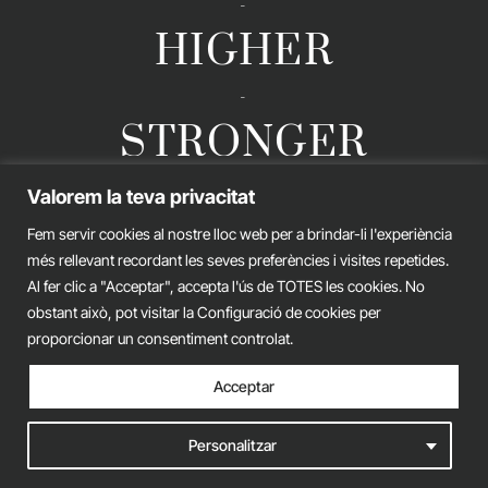
-
HIGHER
-
STRONGER
Valorem la teva privacitat
Fem servir cookies al nostre lloc web per a brindar-li l'experiència
GERARD ESTEVA © 2026. ALL RIGHTS RESERVED
més rellevant recordant les seves preferències i visites repetides.
Legal advice
Privacy policy
Cookies policy
Al fer clic a "Acceptar", accepta l'ús de TOTES les cookies. No
obstant això, pot visitar la Configuració de cookies per
iònic.
web
proporcionar un consentiment controlat.
Acceptar
Personalitzar