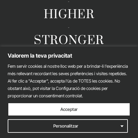
-
HIGHER
-
STRONGER
Valorem la teva privacitat
Fem servir cookies al nostre lloc web per a brindar-li l'experiència
GERARD ESTEVA © 2026. ALL RIGHTS RESERVED
més rellevant recordant les seves preferències i visites repetides.
Legal advice
Privacy policy
Cookies policy
Al fer clic a "Acceptar", accepta l'ús de TOTES les cookies. No
obstant això, pot visitar la Configuració de cookies per
iònic.
web
proporcionar un consentiment controlat.
Acceptar
Personalitzar