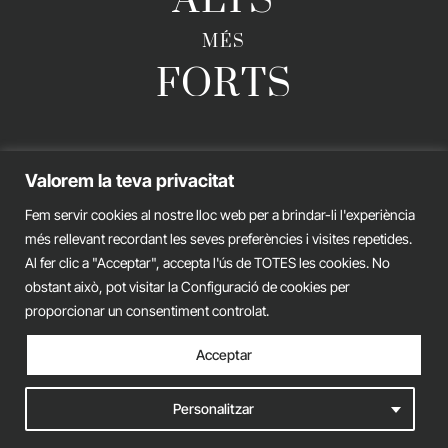
ALTS
MÉS
FORTS
GERARD ESTEVA © 2026. TOTS ELS DRETS RESERVATS
Valorem la teva privacitat
Avís legal
Política de privacitat
Política de cookies
Fem servir cookies al nostre lloc web per a brindar-li l'experiència
més rellevant recordant les seves preferències i visites repetides.
iònic.
web
Al fer clic a "Acceptar", accepta l'ús de TOTES les cookies. No
obstant això, pot visitar la Configuració de cookies per
proporcionar un consentiment controlat.
Acceptar
Personalitzar