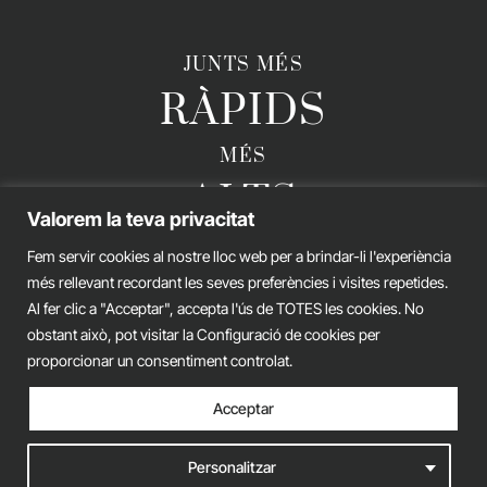
JUNTS MÉS
RÀPIDS
MÉS
ALTS
Valorem la teva privacitat
MÉS
Fem servir cookies al nostre lloc web per a brindar-li l'experiència
FORTS
més rellevant recordant les seves preferències i visites repetides.
Al fer clic a "Acceptar", accepta l'ús de TOTES les cookies. No
obstant això, pot visitar la Configuració de cookies per
proporcionar un consentiment controlat.
GERARD ESTEVA © 2026. TOTS ELS DRETS RESERVATS
Acceptar
Avís legal
Política de privacitat
Política de cookies
Personalitzar
web