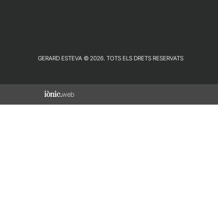
GERARD ESTEVA © 2026. TOTS ELS DRETS RESERVATS
iònic.
web