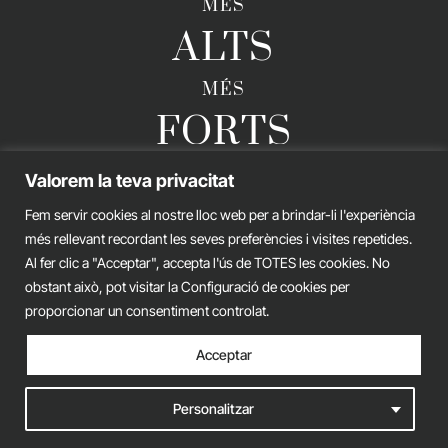
MÉS
ALTS
MÉS
FORTS
Valorem la teva privacitat
Fem servir cookies al nostre lloc web per a brindar-li l'experiència
GERARD ESTEVA © 2026. TOTS ELS DRETS RESERVATS
més rellevant recordant les seves preferències i visites repetides.
Avís legal
Política de privacitat
Política de cookies
Al fer clic a "Acceptar", accepta l'ús de TOTES les cookies. No
obstant això, pot visitar la Configuració de cookies per
iònic.
web
proporcionar un consentiment controlat.
Acceptar
Personalitzar