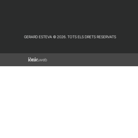
GERARD ESTEVA © 2026. TOTS ELS DRETS RESERVATS
iònic.
web