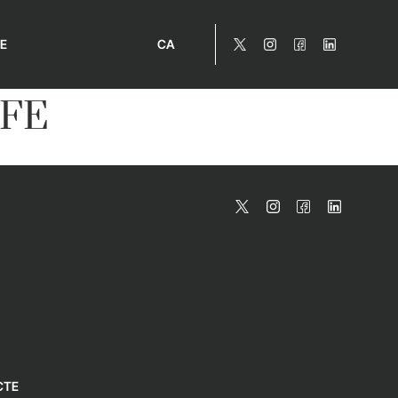
E
CA
EFE
CTE