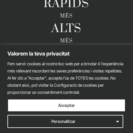
RÀPIDS
MÉS
ALTS
MÉS
FORTS
Valorem la teva privacitat
Fem servir cookies al nostre lloc web per a brindar-li l'experiència
més rellevant recordant les seves preferències i visites repetides.
Al fer clic a "Acceptar", accepta l'ús de TOTES les cookies. No
GERARD ESTEVA © 2026. TOTS ELS DRETS RESERVATS
obstant això, pot visitar la Configuració de cookies per
Avís legal
Política de privacitat
Política de cookies
proporcionar un consentiment controlat.
Acceptar
iònic.
web
Personalitzar