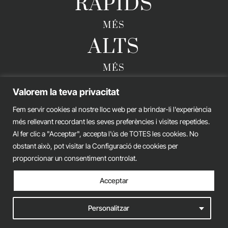
RÀPIDS
MÉS
ALTS
MÉS
FORTS
Valorem la teva privacitat
Fem servir cookies al nostre lloc web per a brindar-li l'experiència
més rellevant recordant les seves preferències i visites repetides.
GERARD ESTEVA © 2026. TOTS ELS DRETS RESERVATS
Al fer clic a "Acceptar", accepta l'ús de TOTES les cookies. No
obstant això, pot visitar la Configuració de cookies per
Avís legal
Política de privacitat
Política de cookies
proporcionar un consentiment controlat.
iònic.
web
Acceptar
Personalitzar