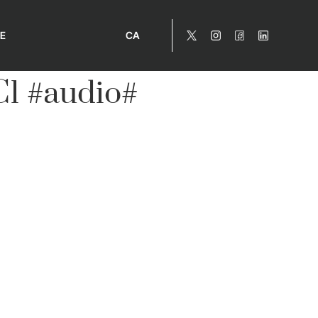
E
CA
AC1 #audio#