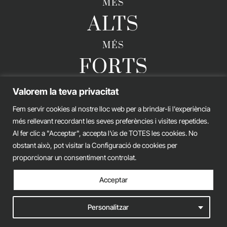
MÉS
ALTS
MÉS
FORTS
Valorem la teva privacitat
Fem servir cookies al nostre lloc web per a brindar-li l'experiència
GERARD ESTEVA © 2026. TOTS ELS DRETS RESERVATS
més rellevant recordant les seves preferències i visites repetides.
Avís legal
Política de privacitat
Política de cookies
Al fer clic a "Acceptar", accepta l'ús de TOTES les cookies. No
obstant això, pot visitar la Configuració de cookies per
iònic.
web
proporcionar un consentiment controlat.
Acceptar
Personalitzar