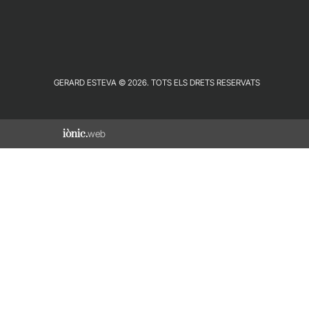
GERARD ESTEVA © 2026. TOTS ELS DRETS RESERVATS
iònic.
web