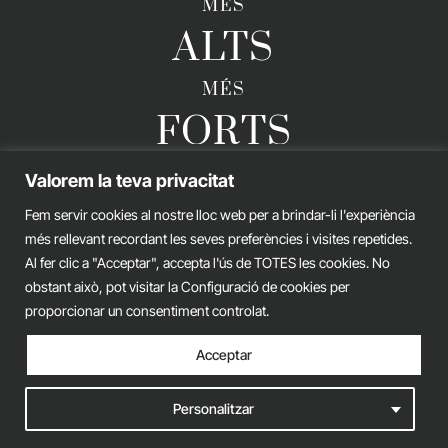
MÉS
ALTS
MÉS
FORTS
Valorem la teva privacitat
Fem servir cookies al nostre lloc web per a brindar-li l'experiència
GERARD ESTEVA © 2026. TOTS ELS DRETS RESERVATS
més rellevant recordant les seves preferències i visites repetides.
Avís legal
Política de privacitat
Política de cookies
Al fer clic a "Acceptar", accepta l'ús de TOTES les cookies. No
obstant això, pot visitar la Configuració de cookies per
iònic.
web
proporcionar un consentiment controlat.
Acceptar
Personalitzar