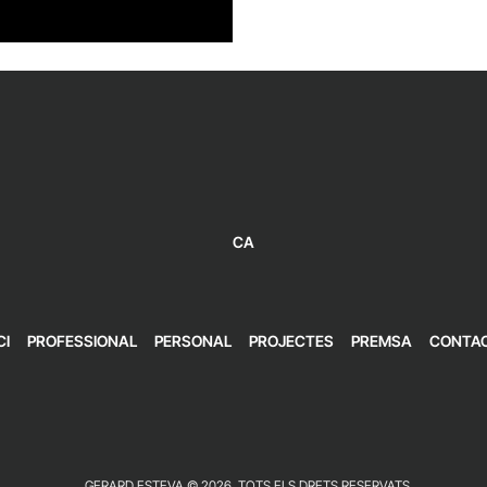
CA
CI
PROFESSIONAL
PERSONAL
PROJECTES
PREMSA
CONTA
GERARD ESTEVA © 2026. TOTS ELS DRETS RESERVATS