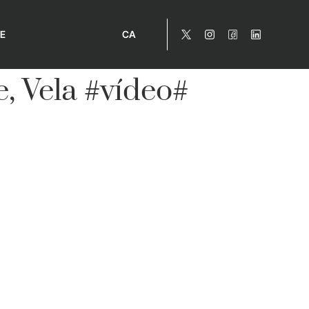
E
CA
e, Vela #vídeo#