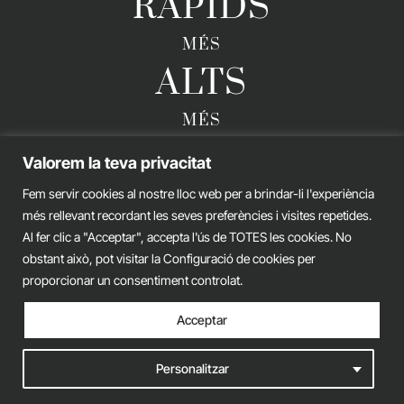
RÀPIDS
MÉS
ALTS
MÉS
FORTS
Valorem la teva privacitat
Fem servir cookies al nostre lloc web per a brindar-li l'experiència
més rellevant recordant les seves preferències i visites repetides.
GERARD ESTEVA © 2026. TOTS ELS DRETS RESERVATS
Al fer clic a "Acceptar", accepta l'ús de TOTES les cookies. No
obstant això, pot visitar la Configuració de cookies per
Avís legal
Política de privacitat
Política de cookies
proporcionar un consentiment controlat.
iònic.
web
Acceptar
Personalitzar