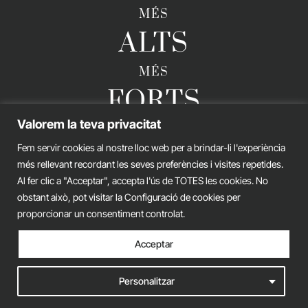
MÉS
ALTS
MÉS
FORTS
Valorem la teva privacitat
Fem servir cookies al nostre lloc web per a brindar-li l'experiència
GERARD ESTEVA © 2026. TOTS ELS DRETS RESERVATS
més rellevant recordant les seves preferències i visites repetides.
Al fer clic a "Acceptar", accepta l'ús de TOTES les cookies. No
Avís legal
Política de privacitat
Política de cookies
obstant això, pot visitar la Configuració de cookies per
proporcionar un consentiment controlat.
iònic.
web
Acceptar
Personalitzar