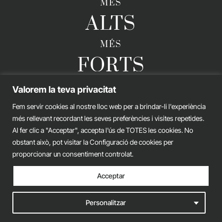
MÉS
ALTS
MÉS
FORTS
Valorem la teva privacitat
Fem servir cookies al nostre lloc web per a brindar-li l'experiència
GERARD ESTEVA © 2026. TOTS ELS DRETS RESERVATS
més rellevant recordant les seves preferències i visites repetides.
Avís legal
Política de privacitat
Política de cookies
Al fer clic a "Acceptar", accepta l'ús de TOTES les cookies. No
obstant això, pot visitar la Configuració de cookies per
iònic.
web
proporcionar un consentiment controlat.
Acceptar
Personalitzar