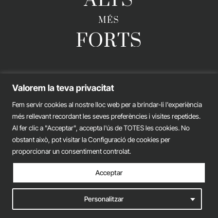
ALTS
MÉS
FORTS
GERARD ESTEVA © 2026. TOTS ELS DRETS RESERVATS
Valorem la teva privacitat
Avís legal
Política de privacitat
Política de cookies
Fem servir cookies al nostre lloc web per a brindar-li l'experiència
més rellevant recordant les seves preferències i visites repetides.
iònic.
web
Al fer clic a "Acceptar", accepta l'ús de TOTES les cookies. No
obstant això, pot visitar la Configuració de cookies per
proporcionar un consentiment controlat.
Acceptar
Personalitzar