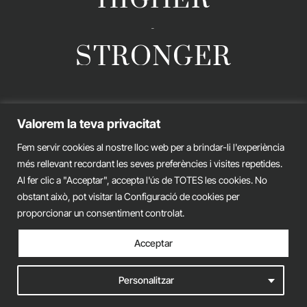
-
STRONGER
GERARD ESTEVA © 2026. ALL RIGHTS RESERVED
Valorem la teva privacitat
Legal advice
Privacy policy
Cookies policy
Fem servir cookies al nostre lloc web per a brindar-li l'experiència
més rellevant recordant les seves preferències i visites repetides.
iònic.
web
Al fer clic a "Acceptar", accepta l'ús de TOTES les cookies. No
obstant això, pot visitar la Configuració de cookies per
proporcionar un consentiment controlat.
Acceptar
Personalitzar