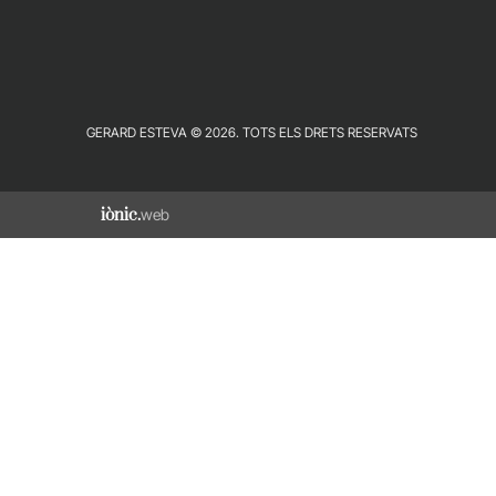
GERARD ESTEVA © 2026. TOTS ELS DRETS RESERVATS
iònic.
web