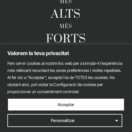
MÉS
ALTS
MÉS
FORTS
Valorem la teva privacitat
Fem servir cookies al nostre lloc web per a brindar-li l'experiència
GERARD ESTEVA © 2026. TOTS ELS DRETS RESERVATS
més rellevant recordant les seves preferències i visites repetides.
Avís legal
Política de privacitat
Política de cookies
Al fer clic a "Acceptar", accepta l'ús de TOTES les cookies. No
obstant això, pot visitar la Configuració de cookies per
iònic.
web
proporcionar un consentiment controlat.
Acceptar
Personalitzar